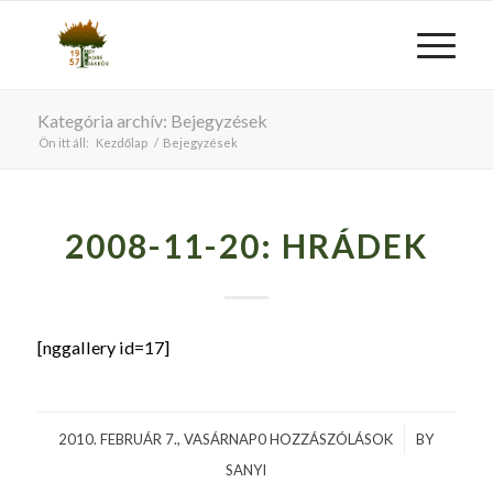
Kategória archív: Bejegyzések
Ön itt áll:
Kezdőlap
/
Bejegyzések
2008-11-20: HRÁDEK
[nggallery id=17]
2010. FEBRUÁR 7., VASÁRNAP
0 HOZZÁSZÓLÁSOK
/
BY
SANYI