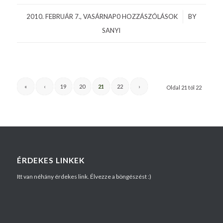
2010. FEBRUÁR 7., VASÁRNAP
0 HOZZÁSZÓLÁSOK
/
BY
SANYI
«
‹
19
20
21
22
›
Oldal 21 tól 22
ÉRDEKES LINKEK
Itt van néhány érdekes link. Élvezze a böngészést :)