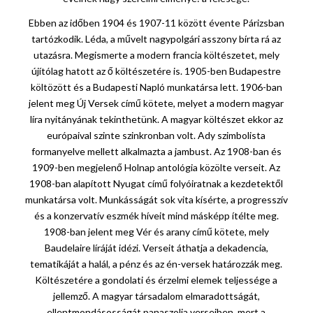
Ebben az időben 1904 és 1907-11 között évente Párizsban
tartózkodik. Léda, a művelt nagypolgári asszony bírta rá az
utazásra. Megismerte a modern francia költészetet, mely
újítólag hatott az ő költészetére is. 1905-ben Budapestre
költözött és a Budapesti Napló munkatársa lett. 1906-ban
jelent meg Új Versek című kötete, melyet a modern magyar
líra nyitányának tekinthetünk. A magyar költészet ekkor az
európaival szinte szinkronban volt. Ady szimbolista
formanyelve mellett alkalmazta a jambust. Az 1908-ban és
1909-ben megjelenő Holnap antológia közölte verseit. Az
1908-ban alapított Nyugat című folyóiratnak a kezdetektől
munkatársa volt. Munkásságát sok vita kísérte, a progresszív
és a konzervatív eszmék híveit mind másképp ítélte meg.
1908-ban jelent meg Vér és arany című kötete, mely
Baudelaire líráját idézi. Verseit áthatja a dekadencia,
tematikáját a halál, a pénz és az én-versek határozzák meg.
Költészetére a gondolati és érzelmi elemek teljessége a
jellemző. A magyar társadalom elmaradottságát,
ellentmondásosságát panaszolja verseiben, mert a