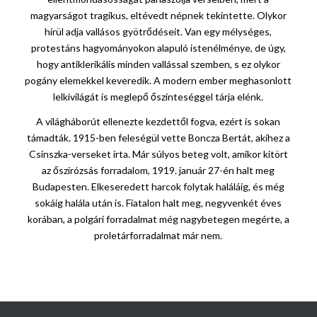
magyarságot tragikus, eltévedt népnek tekintette. Olykor
hírül adja vallásos gyötrődéseit. Van egy mélységes,
protestáns hagyományokon alapuló istenélménye, de úgy,
hogy antiklerikális minden vallással szemben, s ez olykor
pogány elemekkel keveredik. A modern ember meghasonlott
lelkivilágát is meglepő őszinteséggel tárja elénk.
A világháborút ellenezte kezdettől fogva, ezért is sokan
támadták. 1915-ben feleségül vette Boncza Bertát, akihez a
Csinszka-verseket írta. Már súlyos beteg volt, amikor kitört
az őszirózsás forradalom, 1919. január 27-én halt meg
Budapesten. Elkeseredett harcok folytak haláláig, és még
sokáig halála után is. Fiatalon halt meg, negyvenkét éves
korában, a polgári forradalmat még nagybetegen megérte, a
proletárforradalmat már nem.