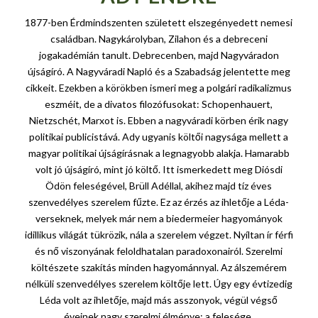
1877-ben Érdmindszenten született elszegényedett nemesi
családban. Nagykárolyban, Zilahon és a debreceni
jogakadémián tanult. Debrecenben, majd Nagyváradon
újságíró. A Nagyváradi Napló és a Szabadság jelentette meg
cikkeit. Ezekben a körökben ismeri meg a polgári radikalizmus
eszméit, de a divatos filozófusokat: Schopenhauert,
Nietzschét, Marxot is. Ebben a nagyváradi körben érik nagy
politikai publicistává. Ady ugyanis költői nagysága mellett a
magyar politikai újságírásnak a legnagyobb alakja. Hamarabb
volt jó újságíró, mint jó költő. Itt ismerkedett meg Diósdi
Ödön feleségével, Brüll Adéllal, akihez majd tíz éves
szenvedélyes szerelem fűzte. Ez az érzés az ihletője a Léda-
verseknek, melyek már nem a biedermeier hagyományok
idillikus világát tükrözik, nála a szerelem végzet. Nyíltan ír férfi
és nő viszonyának feloldhatalan paradoxonairól. Szerelmi
költészete szakítás minden hagyománnyal. Az álszemérem
nélküli szenvedélyes szerelem költője lett. Úgy egy évtizedig
Léda volt az ihletője, majd más asszonyok, végül végső
éveinek nagy szerelmi élménye: a felesége.